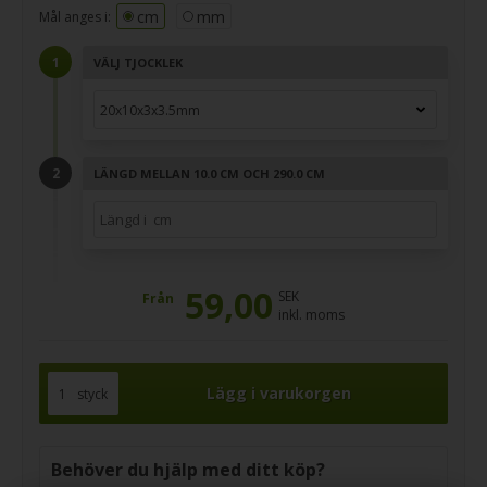
cm
mm
Mål anges i:
VÄLJ TJOCKLEK
LÄNGD MELLAN 10.0 CM OCH 290.0 CM
59,00
SEK
Från
inkl. moms
styck
Behöver du hjälp med ditt köp?