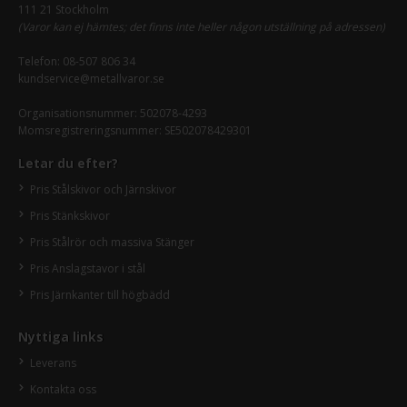
111 21 Stockholm
(Varor kan ej hämtes; det finns inte heller någon utställning på adressen)
Telefon:
08-507 806 34
kundservice@metallvaror.se
Organisationsnummer: 502078-4293
Momsregistreringsnummer: SE502078429301
Letar du efter?
Pris Stålskivor och Järnskivor
Pris Stänkskivor
Pris Stålrör och massiva Stänger
Pris Anslagstavor i stål
Pris Järnkanter till högbädd
Nyttiga links
Leverans
Kontakta oss