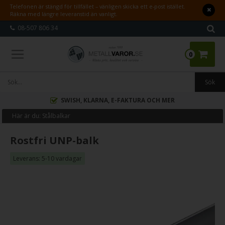
Telefonen är stängd för tillfället – vänligen skicka ett e-post istället.
Räkna med längre leveranstid än vanligt.
08-507 806 34
0
SWISH, KLARNA, E-FAKTURA OCH MER
Här är du:
Stålbalkar
Rostfri UNP-balk
Leverans: 5-10 vardagar