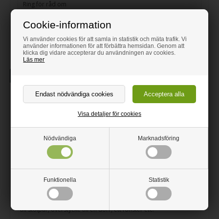
Ring för råd om
08-578 06 34
Cookie-information
kundservice@metallvaror.se
Vi använder cookies för att samla in statistik och mäta trafik. Vi
använder informationen för att förbättra hemsidan. Genom att
klicka dig vidare accepterar du användningen av cookies.
Läs mer
Beskrivning
Information
Rostfri UNP-balk
Visa detaljer för cookies
Rostfri UNP stålbalk skuren efter dina mått
Även kallad en U-balk.
Nödvändiga
Marknadsföring
Perfekt till GÖR-DET-SJÄLV-projekt
Rostar inte
Funktionella
Statistik
En rostfri UNP stålbalk kan användas både inomhus och
utomhus. Denna UNP balk rostar inte när den kommer i kontakt
med fukten i luften. Stålbalken används till förstärkning av balkar,
till stolpar, överstycke till en dörr, ett fönster etc.