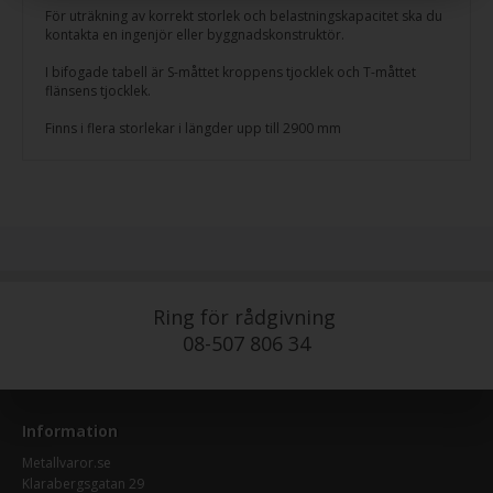
För uträkning av korrekt storlek och belastningskapacitet ska du
kontakta en ingenjör eller byggnadskonstruktör.
I bifogade tabell är S-måttet kroppens tjocklek och T-måttet
flänsens tjocklek.
Finns i flera storlekar i längder upp till 2900 mm
Ring för rådgivning
08-507 806 34
Information
Metallvaror.se
Klarabergsgatan 29