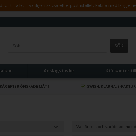
för tillfället – vänligen skicka ett e-post istället. Räkna med längre le
balkar
Anslagstavlor
Stålkanter til
SKÄR EFTER ÖNSKADE MÅTT
SWISH, KLARNA, E-FAKTU
Vad är rost och varför kommer d