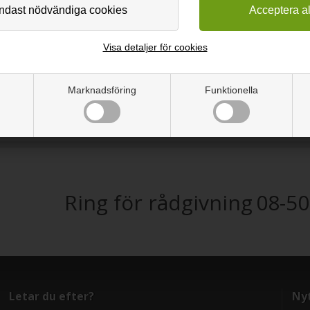
Är syrafast, rostfritt stål och van
Min stålskiva verkar smutsig och 
jag?
Visa detaljer för cookies
Hur får jag mina järnkanter till 
Marknadsföring
Funktionella
Ring för rådgivning
08-50
Letar du efter?
Nyt