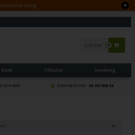
veranstid än vanligt.
0,00 SEK
0
l bädd
Tillbehör
Inredning
RA OCH MER
KONTAKTA OSS -
08-507 806 34
et?