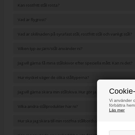
Kan rostfritt stål rosta?
Vad är flygrost?
Vad är skillnaden på syrafast stål, rostfritt stål och vanligt stål?
Vilken typ av järn/stål använder ni?
Jag vill gärna få mina stålskivor efter speciella mått. Kan ni det?
Hur mycket väger de olika ståltyperna?
Cookie-
Jag vill gärna skära min stålskiva. Hur gör jag det?
Vi använder co
förbättra hem
Vilka andra stålprodukter har ni?
Läs mer
Hur ska jag skära till min rostfria stålbordsskiva?