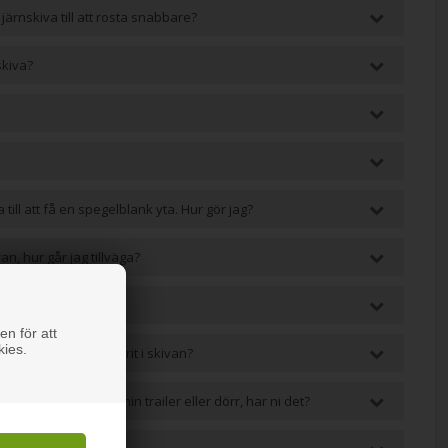
 järnskiva till att rosta snabbare?
skiva?
a till att få en spegelblank yta. Hur gör jag?
an, hur går jag tillväga?
na kanter?
en för att
kies.
 efter att jag har skurit i skivan?
skiva, som ramp till min trailer eller dörr, har ni det?