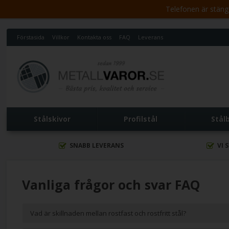
Telefonen är stängd 
Förstasida
Villkor
Kontakta oss
FAQ
Leverans
Stålskivor
Profilstål
Stål
SNABB LEVERANS
VI 
Vanliga frågor och svar FAQ
Vad är skillnaden mellan rostfast och rostfritt stål?