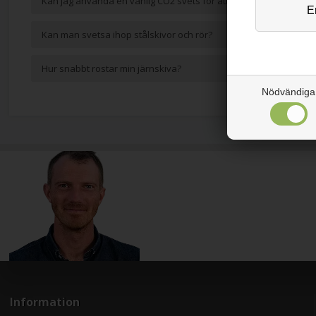
Kan jag använda en vanlig CO2 svets för att svetsa rostfritt stål?
Kan man svetsa ihop stålskivor och rör?
Hur snabbt rostar min järnskiva?
Nödvändiga
Information