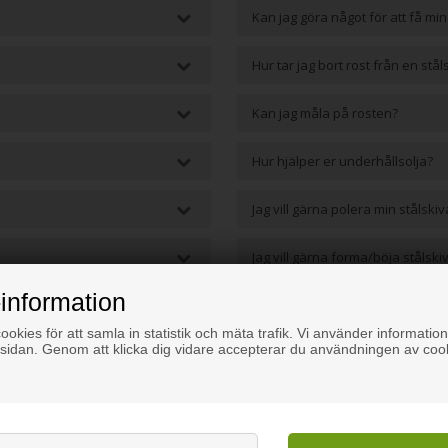
Kan jag göra något för att få min
Hur tar jag bort rost från en stål
Kan jag måla på rosten?
Hur hjälper er underhållsolja?
Jag vill gärna polera min stålskiv
Jag vill gärna forma/böja stålskiv
information
Kommer era järnskivor med jäm
okies för att samla in statistik och mäta trafik. Vi använder information
sidan. Genom att klicka dig vidare accepterar du användningen av coo
Hur får jag själv bort ojämnheter,
Jag vill gärna ha en glidsäker stål