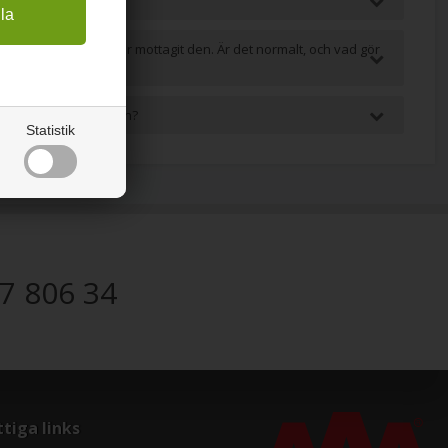
ligt järn magnetiskt?
fettig efter att jag har mottagit den. Är det normalt, och vad gör
trädgården ned i jorden?
Statistik
7 806 34
tiga links