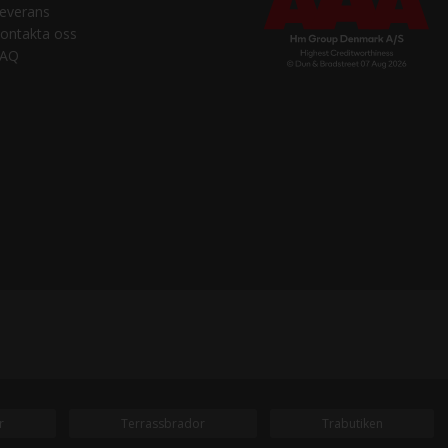
everans
ontakta oss
FAQ
r
Terrassbrador
Trabutiken