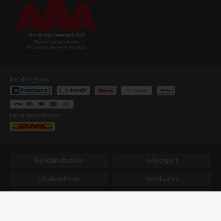
Betalningssätt:
Leveransmetoder:
Bankskivabutiken
Golvexpert
Glashandleren
Metallvaror
Plastvaror
Terrassbrador
Trabutiken