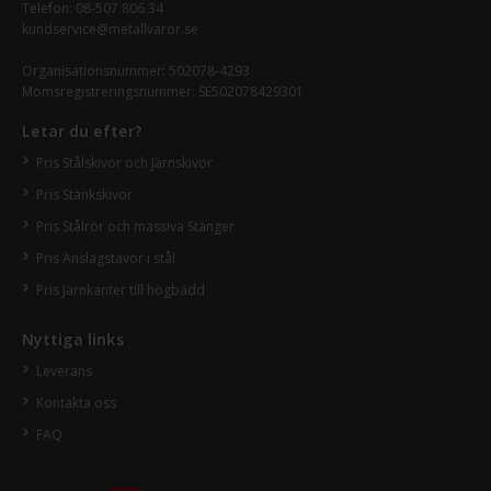
Telefon:
08-507 806 34
kundservice@metallvaror.se
Organisationsnummer: 502078-4293
Momsregistreringsnummer: SE502078429301
Letar du efter?
Pris Stålskivor och Järnskivor
Pris Stänkskivor
Pris Stålrör och massiva Stänger
Pris Anslagstavor i stål
Pris Järnkanter till högbädd
Nyttiga links
Leverans
Kontakta oss
FAQ