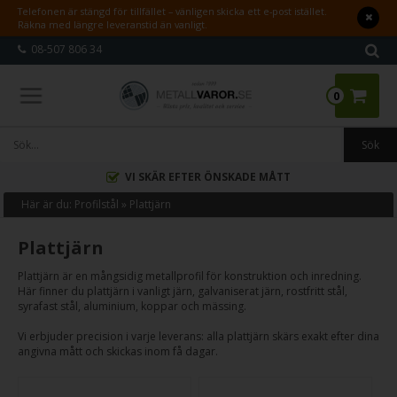
Telefonen är stängd för tillfället – vänligen skicka ett e-post istället.
Räkna med längre leveranstid än vanligt.
08-507 806 34
0
 EFTER ÖNSKADE MÅTT
SWISH, KLAR
Här är du:
Profilstål
»
Plattjärn
Plattjärn
Plattjärn är en mångsidig metallprofil för konstruktion och inredning.
Här finner du plattjärn i vanligt järn, galvaniserat järn, rostfritt stål,
syrafast stål, aluminium, koppar och mässing.
Vi erbjuder precision i varje leverans: alla plattjärn skärs exakt efter dina
angivna mått och skickas inom få dagar.