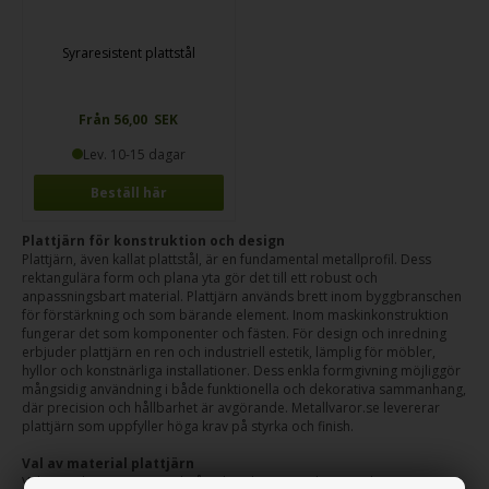
Syraresistent plattstål
Från 56,00 SEK
Lev. 10-15 dagar
Beställ här
Plattjärn för konstruktion och design
Plattjärn, även kallat plattstål, är en fundamental metallprofil. Dess
rektangulära form och plana yta gör det till ett robust och
anpassningsbart material. Plattjärn används brett inom byggbranschen
för förstärkning och som bärande element. Inom maskinkonstruktion
fungerar det som komponenter och fästen. För design och inredning
erbjuder plattjärn en ren och industriell estetik, lämplig för möbler,
hyllor och konstnärliga installationer. Dess enkla formgivning möjliggör
mångsidig användning i både funktionella och dekorativa sammanhang,
där precision och hållbarhet är avgörande. Metallvaror.se levererar
plattjärn som uppfyller höga krav på styrka och finish.
Val av material plattjärn
Valet av plattjärnsmaterial påverkar dess egenskaper och