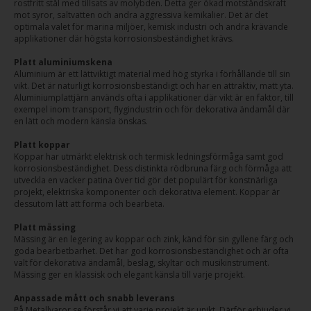
rostfritt stål med tillsats av molybden. Detta ger ökad motståndskraft
mot syror, saltvatten och andra aggressiva kemikalier. Det är det
optimala valet för marina miljöer, kemisk industri och andra krävande
applikationer där högsta korrosionsbeständighet krävs.
Platt aluminiumskena
Aluminium är ett lättviktigt material med hög styrka i förhållande till sin
vikt. Det är naturligt korrosionsbeständigt och har en attraktiv, matt yta.
Aluminiumplattjärn används ofta i applikationer där vikt är en faktor, till
exempel inom transport, flygindustrin och för dekorativa ändamål där
en lätt och modern känsla önskas.
Platt koppar
Koppar har utmärkt elektrisk och termisk ledningsförmåga samt god
korrosionsbeständighet. Dess distinkta rödbruna färg och förmåga att
utveckla en vacker patina över tid gör det populärt för konstnärliga
projekt, elektriska komponenter och dekorativa element. Koppar är
dessutom lätt att forma och bearbeta.
Platt mässing
Mässing är en legering av koppar och zink, känd för sin gyllene färg och
goda bearbetbarhet. Det har god korrosionsbeständighet och är ofta
valt för dekorativa ändamål, beslag, skyltar och musikinstrument.
Mässing ger en klassisk och elegant känsla till varje projekt.
Anpassade mått och snabb leverans
På Metallvaror.se förstår vi att varje projekt är unikt. Därför erbjuder vi