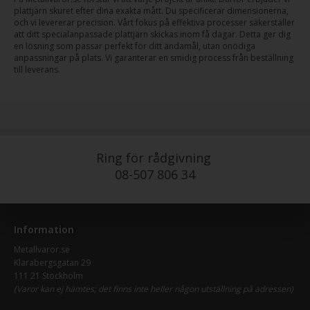
plattjärn skuret efter dina exakta mått. Du specificerar dimensionerna,
och vi levererar precision. Vårt fokus på effektiva processer säkerställer
att ditt specialanpassade plattjärn skickas inom få dagar. Detta ger dig
en lösning som passar perfekt för ditt ändamål, utan onödiga
anpassningar på plats. Vi garanterar en smidig process från beställning
till leverans.
Ring för rådgivning
08-507 806 34
Information
Metallvaror.se
Klarabergsgatan 29
111 21 Stockholm
(Varor kan ej hämtes; det finns inte heller någon utställning på adressen)