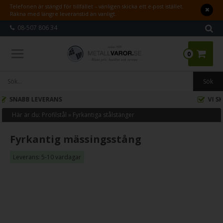
Telefonen är stängd för tillfället – vänligen skicka ett e-post istället.
Räkna med längre leveranstid än vanligt.
08-507 806 34
0
VI SKÄR EFTER ÖNSKADE MÅTT
Här är du:
Profilstål
»
Fyrkantiga stålstänger
Fyrkantig mässingsstång
Leverans: 5-10 vardagar