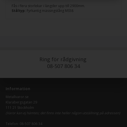
Fås i flera storlekar i längder upp till 2900mm.
Ståltyp:
Fyrkantig mässingstång MS58
Ring för rådgivning
08-507 806 34
Information
Metallvaror.se
Klarabergsgatan 29
111 21 Stockholm
(Varor kan ej hämtes; det finns inte heller någon utställning på adressen)
Telefon:
08-507 806 34