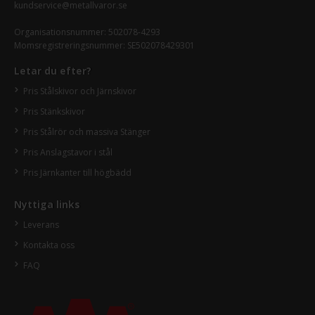
kundservice@metallvaror.se
Organisationsnummer: 502078-4293
Momsregistreringsnummer: SE502078429301
Letar du efter?
Pris Stålskivor och Järnskivor
Pris Stänkskivor
Pris Stålrör och massiva Stänger
Pris Anslagstavor i stål
Pris Järnkanter till högbädd
Nyttiga links
Leverans
Kontakta oss
FAQ