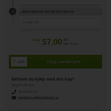
LÄNGD MELLAN 10.0 CM OCH 290.0 CM
57,00
SEK
Från
inkl. moms
styck
Behöver du hjälp med ditt köp?
Ring för råd om
08-578 06 34
kundservice@metallvaror.se