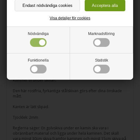
Eldstadsplan i rostfritt stål med
halvbåge
Visa detaljer för cookies
Vi kapar efter dina önskade mått
Danskproducerat
Nödvändiga
Marknadsföring
Snyggt eldstadsplan i rostfritt stål. Stålskivan till kaminen är
utförd i 2mm tjockt stål vilket gör att den kan motstå hög värme
och bära kaminens tunga vikt.
Funktionella
Statistik
Placera ditt eldstadsplan på ett jämnt golv så att hela skivan har
något att stödja sig på. Vi rekommenderar att man tätar skivan
hela vägen runt med silikon för att undvika att djur och smuts
kommer in under skivan.
Den här rostfria, fyrkantiga stålskivan görs efter dina önskade
mått.
Kanten är lätt slipad.
Tjocklek: 2mm
Reglerna säger: En golvskiva under en kamin ska vara i
obrännbart material och ligga under hela kaminen. Det skall
vara minst 30cm skiva framför kaminen och minst 15cm skiva på