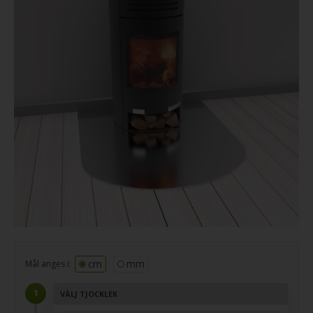
cm
mm
Mål anges i:
VÄLJ TJOCKLEK