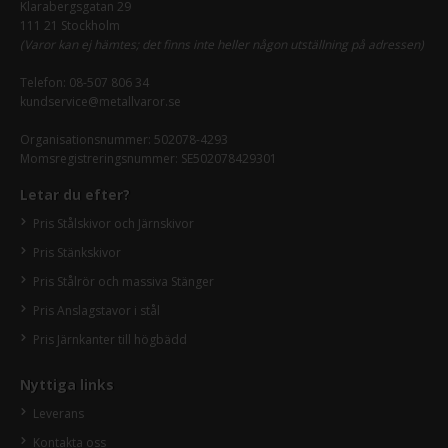
Klarabergsgatan 29
111 21 Stockholm
(Varor kan ej hämtes; det finns inte heller någon utställning på adressen)
Telefon:
08-507 806 34
kundservice@metallvaror.se
Organisationsnummer: 502078-4293
Momsregistreringsnummer: SE502078429301
Letar du efter?
Pris Stålskivor och Järnskivor
Pris Stänkskivor
Pris Stålrör och massiva Stänger
Pris Anslagstavor i stål
Pris Järnkanter till högbädd
Nyttiga links
Leverans
Kontakta oss